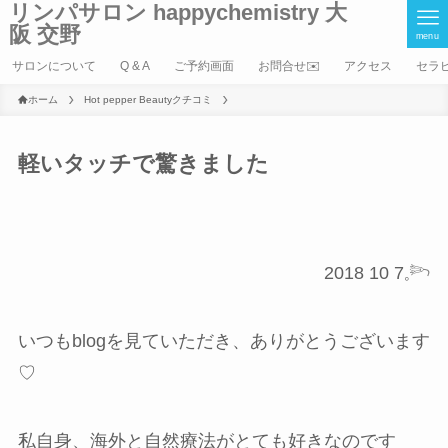
リンパサロン happychemistry 大
阪 交野
menu
サロンについて
Q & A
ご予約画面
お問合せ✉️
アクセス
セラ
ホーム
Hot pepper Beautyクチコミ
軽いタッチで驚きました
2018 10 7𓈒𓆸
いつもblogを見ていただき、ありがとうございます
♡
私自身、海外と自然療法がとても好きなのです